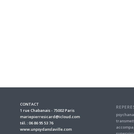
CONTACT
REPERE
1 rue Chabanais - 75002 Paris
psychana
mariepierresicard@icloud.com
transmet
tél. : 06 86 95 53 76
accompa
www.unpsydanslaville.com
supervisi