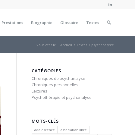
Prestations
Biographie
Glossaire
Textes
Vous êtes ici :
Accueil
/
Textes
/
psychanalyste
CATÉGORIES
Chroniques de psychanalyse
Chroniques personnelles
Lectures
Psychothérapie et psychanalyse
MOTS-CLÉS
adolescence
association libre