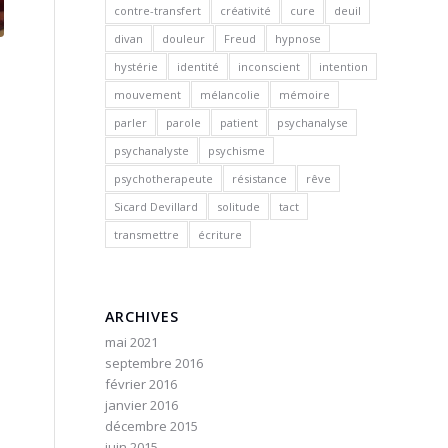
contre-transfert
créativité
cure
deuil
divan
douleur
Freud
hypnose
hystérie
identité
inconscient
intention
mouvement
mélancolie
mémoire
parler
parole
patient
psychanalyse
psychanalyste
psychisme
psychotherapeute
résistance
rêve
Sicard Devillard
solitude
tact
transmettre
écriture
ARCHIVES
mai 2021
septembre 2016
février 2016
janvier 2016
décembre 2015
juin 2015