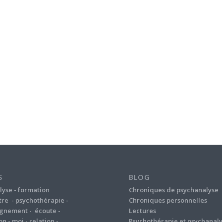
S
BLOG
lyse
-
formation
Chroniques de psychanalyse
tre
-
psychothérapie
-
Chroniques personnelles
gnement
-
écoute
-
Lectures
on
-
moi
-
relation
-
Psychothérapie et psychanal