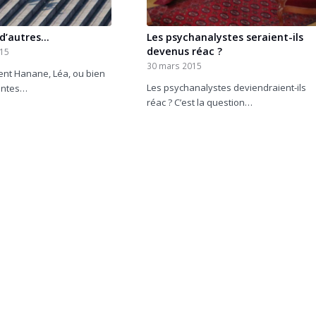
 d’autres…
Les psychanalystes seraient-ils
devenus réac ?
015
30 mars 2015
lent Hanane, Léa, ou bien
Les psychanalystes deviendraient-ils
entes…
réac ? C’est la question…