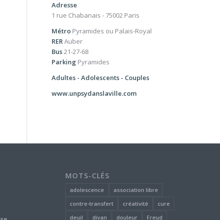
Adresse
1 rue Chabanais - 75002 Paris
Métro
Pyramides ou Palais-Royal
RER
Auber
Bus
21-27-68
Parking
Pyramides
Adultes - Adolescents - Couples
www.unpsydanslaville.com
MOTS-CLÉS
adolescence
association libre
contre-transfert
créativité
cure
deuil
divan
douleur
Freud
yse