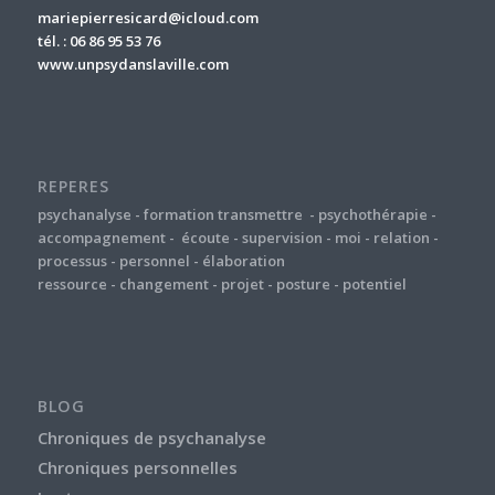
mariepierresicard@icloud.com
tél. : 06 86 95 53 76
www.unpsydanslaville.com
REPERES
psychanalyse
-
formation
transmettre
-
psychothérapie
-
accompagnement
-
écoute
-
supervision
-
moi
-
relation
-
processus
-
personnel
-
élaboration
ressource
-
changement
-
projet
-
posture
-
potentiel
BLOG
Chroniques de psychanalyse
Chroniques personnelles