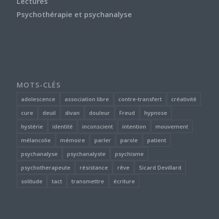
Lectures
Psychothérapie et psychanalyse
MOTS-CLÉS
adolescence
association libre
contre-transfert
créativité
cure
deuil
divan
douleur
Freud
hypnose
hystérie
identité
inconscient
intention
mouvement
mélancolie
mémoire
parler
parole
patient
psychanalyse
psychanalyste
psychisme
psychotherapeute
résistance
rêve
Sicard Devillard
solitude
tact
transmettre
écriture