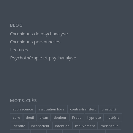
BLOG
Chroniques de psychanalyse
Chroniques personnelles
Lectures
Psychothérapie et psychanalyse
MOTS-CLÉS
adolescence
association libre
contre-transfert
créativité
cure
deuil
divan
douleur
Freud
hypnose
hystérie
identité
inconscient
intention
mouvement
mélancolie