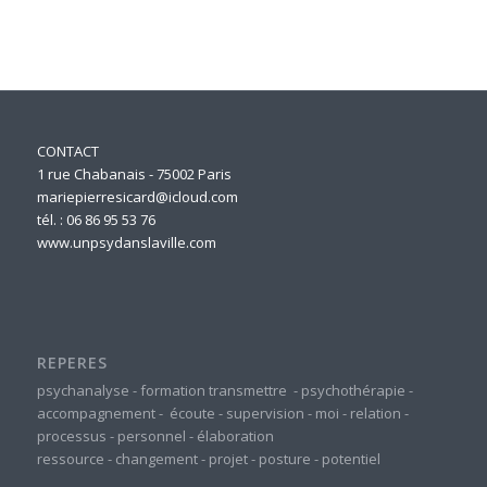
CONTACT
1 rue Chabanais - 75002 Paris
mariepierresicard@icloud.com
tél. : 06 86 95 53 76
www.unpsydanslaville.com
REPERES
psychanalyse
-
formation
transmettre
-
psychothérapie
-
accompagnement
-
écoute
-
supervision
-
moi
-
relation
-
processus
-
personnel
-
élaboration
ressource
-
changement
-
projet
-
posture
-
potentiel