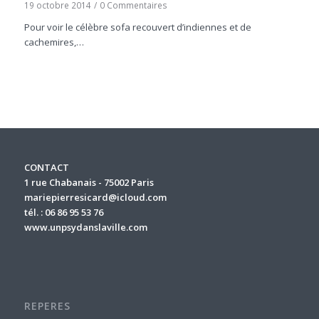
19 octobre 2014
/
0 Commentaires
Pour voir le célèbre sofa recouvert d’indiennes et de
cachemires,…
CONTACT
1 rue Chabanais - 75002 Paris
mariepierresicard@icloud.com
tél. : 06 86 95 53 76
www.unpsydanslaville.com
REPERES