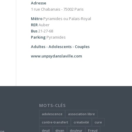
Adresse
1 rue Chabanais - 75002 Paris
Métro
Pyramides ou Palais-Royal
RER
Auber
Bus
21-27-68
Parking
Pyramides
Adultes - Adolescents - Couples
www.unpsydanslaville.com
MOTS-CLÉS
adolescence
association libre
contre-transfert
créativité
cure
deuil
divan
douleur
Freud
yse