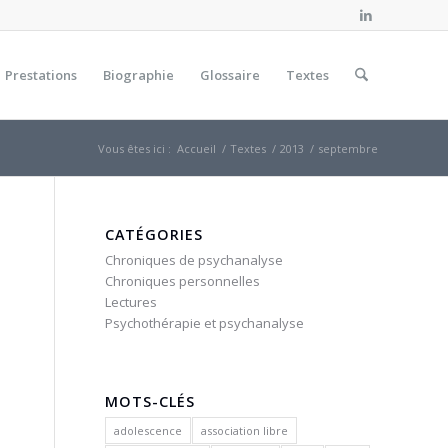
Prestations
Biographie
Glossaire
Textes
Vous êtes ici :
Accueil
/
Textes
/
2013
/
septembre
CATÉGORIES
Chroniques de psychanalyse
Chroniques personnelles
Lectures
Psychothérapie et psychanalyse
MOTS-CLÉS
adolescence
association libre