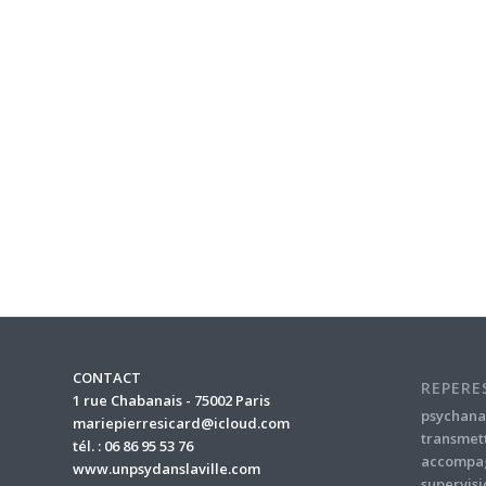
CONTACT
REPERE
1 rue Chabanais - 75002 Paris
psychana
mariepierresicard@icloud.com
transmet
tél. : 06 86 95 53 76
accompa
www.unpsydanslaville.com
supervisi