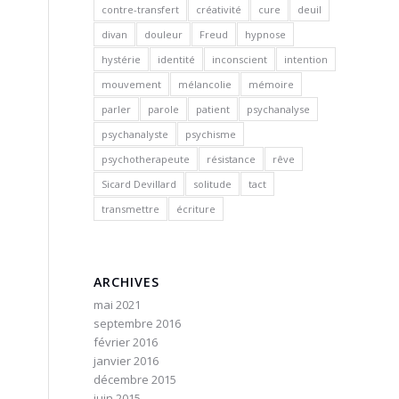
contre-transfert
créativité
cure
deuil
divan
douleur
Freud
hypnose
hystérie
identité
inconscient
intention
mouvement
mélancolie
mémoire
parler
parole
patient
psychanalyse
psychanalyste
psychisme
psychotherapeute
résistance
rêve
Sicard Devillard
solitude
tact
transmettre
écriture
ARCHIVES
mai 2021
septembre 2016
février 2016
janvier 2016
décembre 2015
juin 2015