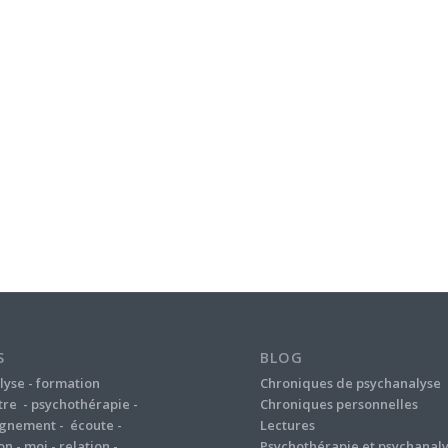
S
BLOG
lyse
-
formation
Chroniques de psychanalyse
tre
-
psychothérapie
-
Chroniques personnelles
gnement
-
écoute
-
Lectures
on
-
moi
-
relation
-
Psychothérapie et psychanal