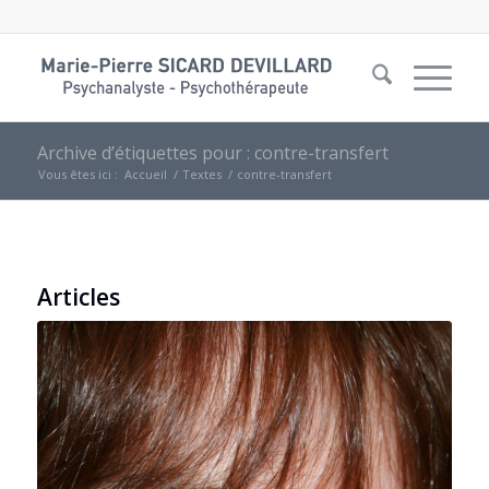
Archive d’étiquettes pour : contre-transfert
Vous êtes ici :
Accueil
/
Textes
/
contre-transfert
Articles