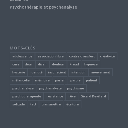
Psychothérapie et psychanalyse
MOTS-CLÉS
adolescence
association libre
contre-transfert
créativité
cure
deuil
divan
douleur
Freud
hypnose
hystérie
identité
inconscient
intention
mouvement
mélancolie
mémoire
parler
parole
patient
psychanalyse
psychanalyste
psychisme
psychotherapeute
résistance
rêve
Sicard Devillard
solitude
tact
transmettre
écriture