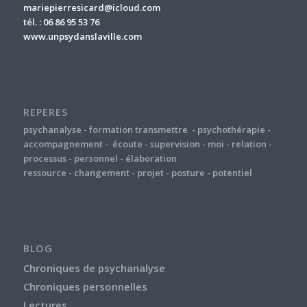
mariepierresicard@icloud.com
tél. : 06 86 95 53 76
www.unpsydanslaville.com
REPERES
psychanalyse
-
formation
transmettre
-
psychothérapie
-
accompagnement
-
écoute
-
supervision
-
moi
-
relation
-
processus
-
personnel
-
élaboration
ressource
-
changement
-
projet
-
posture
-
potentiel
BLOG
Chroniques de psychanalyse
Chroniques personnelles
Lectures