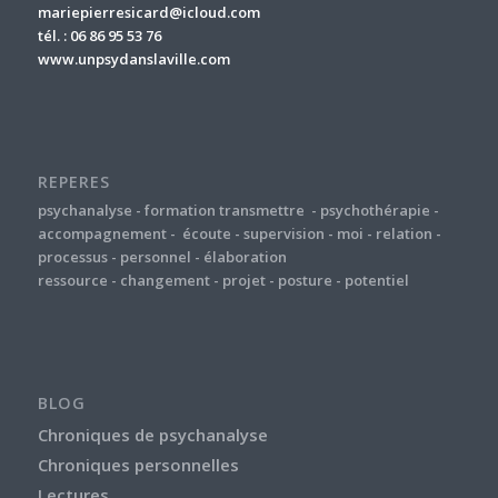
mariepierresicard@icloud.com
tél. : 06 86 95 53 76
www.unpsydanslaville.com
REPERES
psychanalyse
-
formation
transmettre
-
psychothérapie
-
accompagnement
-
écoute
-
supervision
-
moi
-
relation
-
processus
-
personnel
-
élaboration
ressource
-
changement
-
projet
-
posture
-
potentiel
BLOG
Chroniques de psychanalyse
Chroniques personnelles
Lectures