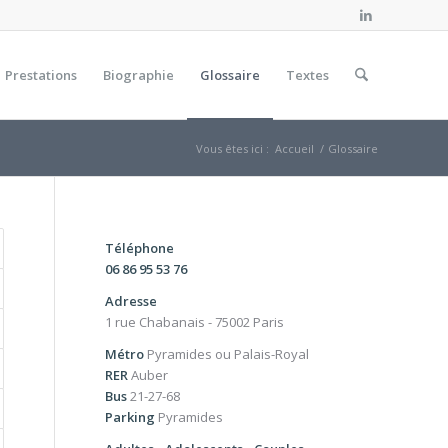
Prestations
Biographie
Glossaire
Textes
Vous êtes ici :
Accueil
/
Glossaire
Téléphone
06 86 95 53 76
Adresse
1 rue Chabanais - 75002 Paris
Métro
Pyramides ou Palais-Royal
RER
Auber
Bus
21-27-68
Parking
Pyramides