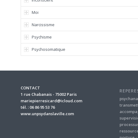
Inconscient
Moi
Narcissisme
Psychisme
Psychosomatique
CONTACT
REPERE
1 rue Chabanais - 75002 Paris
psychana
mariepierresicard@icloud.com
transmet
tél. : 06 86 95 53 76
accompa
www.unpsydanslaville.com
supervisi
processu
ressourc
posture
-