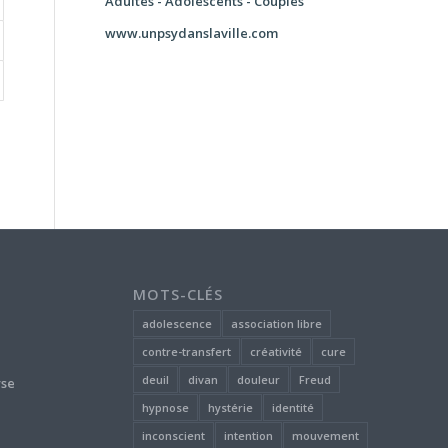
Adultes - Adolescents - Couples
www.unpsydanslaville.com
MOTS-CLÉS
adolescence
association libre
contre-transfert
créativité
cure
deuil
divan
douleur
Freud
yse
hypnose
hystérie
identité
inconscient
intention
mouvement