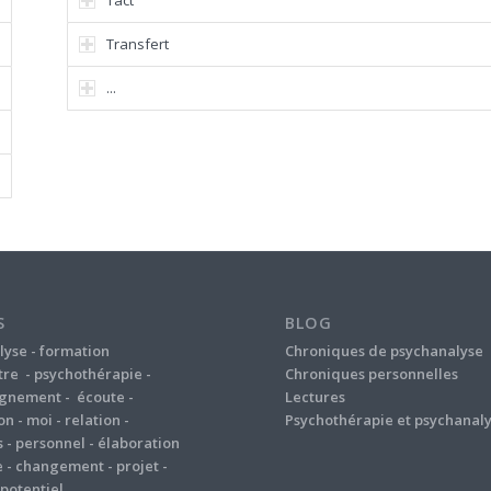
Tact
Transfert
...
S
BLOG
lyse
-
formation
Chroniques de psychanalyse
tre
-
psychothérapie
-
Chroniques personnelles
gnement
-
écoute
-
Lectures
on
-
moi
-
relation
-
Psychothérapie et psychanal
s
-
personnel
-
élaboration
e
-
changement
-
projet
-
potentiel