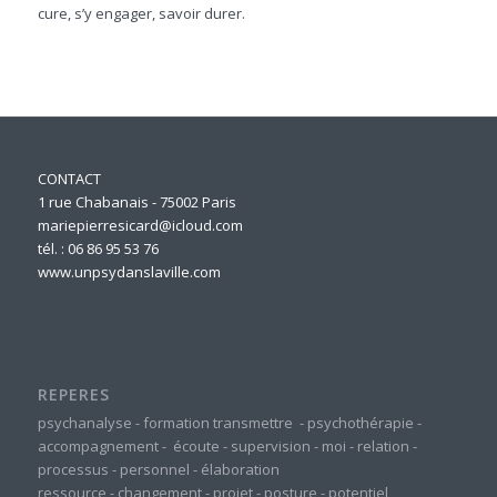
cure, s’y engager, savoir durer.
CONTACT
1 rue Chabanais - 75002 Paris
mariepierresicard@icloud.com
tél. : 06 86 95 53 76
www.unpsydanslaville.com
REPERES
psychanalyse
-
formation
transmettre
-
psychothérapie
-
accompagnement
-
écoute
-
supervision
-
moi
-
relation
-
processus
-
personnel
-
élaboration
ressource
-
changement
-
projet
-
posture
-
potentiel