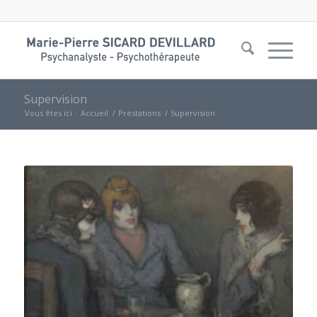
Supervision
Vous êtes ici :
Accueil
/
Prestations
/
Supervision