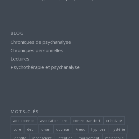
BLOG
Chroniques de psychanalyse
Chroniques personnelles
Lectures
Psychothérapie et psychanalyse
MOTS-CLÉS
adolescence
association libre
contre-transfert
créativité
cure
deuil
divan
douleur
Freud
hypnose
hystérie
identité
inconscient
intention
mouvement
mélancolie